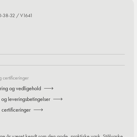
0-38-32 / V1641
 certificeringer
ring og vedligehold
 og leveringsbetingelser
certificeringer
nge år været kendt som den gode, praktiske vask. Stålvaske