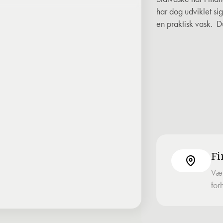
har dog udviklet si
en praktisk vask. D
Fi
Vær
for