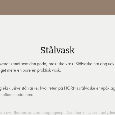
Stålvask
været kendt som den gode, praktiske vask. Stålvaske har dog udvi
eget mere en bare en praktisk vask.
 eksklusive stålvaske. Kvaliteten på HORNs stålvaske er upåkla
g imellem modellerne.
dre overfladeridser ved ibrugtagning. Disse har kun visuel betydni