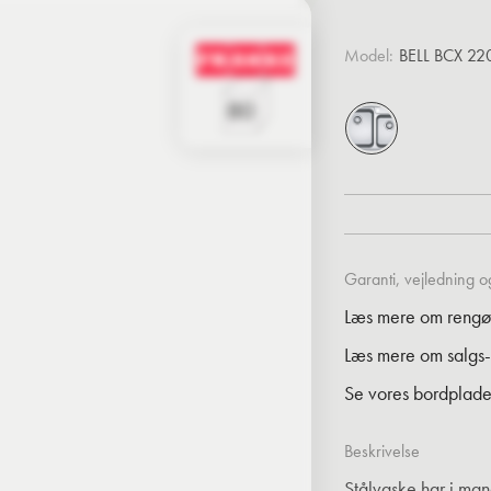
Model:
BELL BCX 22
Garanti, vejledning og
Læs mere om rengø
Læs mere om salgs-
Se vores bordplade 
Beskrivelse
Stålvaske har i ma