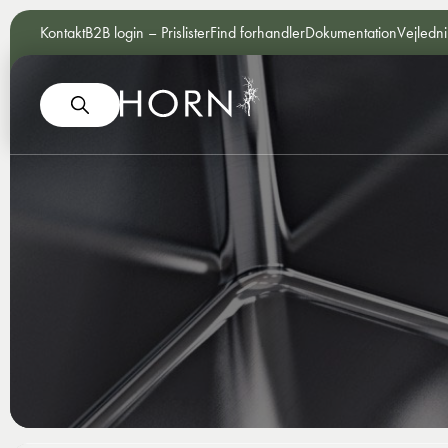
Kontakt
B2B login – Prislister
Find forhandler
Dokumentation
Vejledn