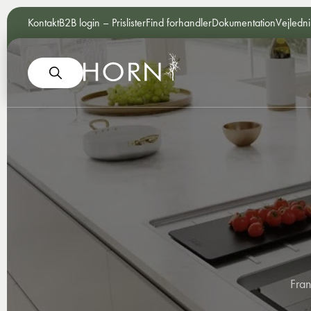
Kontakt
B2B login – Prislister
Find forhandler
Dokumentation
Vejledn
Fran