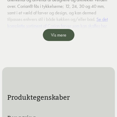
over. Corian® fås i tykkelserne; 12, 24, 30 og 40 mm,
samt i et væld af farver og design, og kan dermed
tilpasses enhvers stil i både køkken og/eller bad.
Se det
komplette sortiment af Corian farver som kan skaffes her
.
Vis mere
Kan anvendes i køkken og badeværelser.
Produktegenskaber