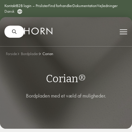
Kontakt
B2B login – Prislister
Find forhandler
Dokumentation
Vejledninger
Dansk
Forside
Bordplader
Corian
Corian®
Bordpladen med et væld af muligheder.