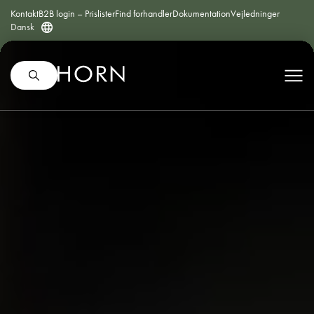
Kontakt
B2B login – Prislister
Find forhandler
Dokumentation
Vejledninger
Dansk