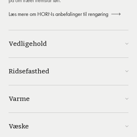
på om træet fremstår tørt.
Læs mere om HORNs anbefalinger til rengøring
Vedligehold
Ridsefasthed
Varme
Væske