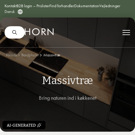
Kontakt
B2B login – Prislister
Find forhandler
Dokumentation
Vejledninger
Dansk
Forside
Bordplader
Massivtræ
Massivtræ
Bring naturen ind i køkkenet