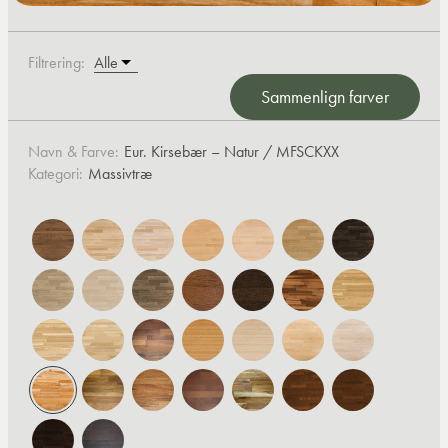
Filtrering:
Sammenlign farver
Navn & Farve:
Eur. Kirsebær – Natur / MFSCKXX
Kategori:
Massivtræ