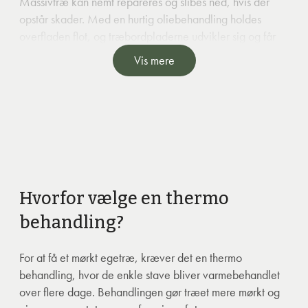
Massivtræ kan nemt repareres og slibes ned, hvis der
opstår skader. Med en hurtig oliebehandling holdes
overfladen flot, og træbordpladerne udvikler sig og får
personlighed i takt med, at du bruger køkkenet.
Med sit
Vis mere
naturlige indhold af syre, er træsorter som eg og ask
bakteriehæmmende og således ekstra hygiejnisk.
Bemærk:
Thermobøg og -ask arbejder mindre og kan
derfor også anvendes til badeværelser.
Hvorfor vælge en thermo
behandling?
For at få et mørkt egetræ, kræver det en thermo
behandling, hvor de enkle stave bliver varmebehandlet
over flere dage. Behandlingen gør træet mere mørkt og