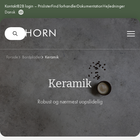
Kontakt
B2B login – Prislister
Find forhandler
Dokumentation
Vejledninger
Dansk
Forside
Bordplader
Keramik
Keramik
Robust og nærmest uopslidelig