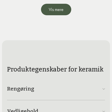
Materialet består af forskellige mineraler og stenmel,
Vis mere
som sammenpresses under højt tryk og efterfølgende
sammensmeltes i en ekstrem varm ovn. Et print tilføjes på
overfladen som et naturtro mønster, men vær opmærksom
på at kanterne ikke har gennemgående årer og mønstre,
da printet ligger på toppen.
Produktegenskaber for keramik
Rengøring
Vedligehold