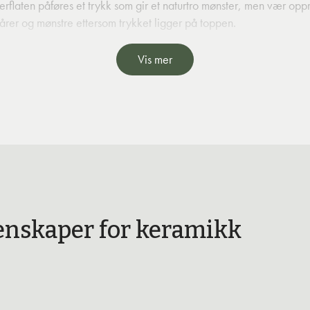
rflaten påføres et trykk som gir et naturtro mønster, men vær o
rer og mønstre ettersom trykket ligger på toppen.
Vis mer
nskaper for keramikk