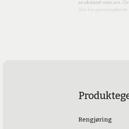
en ekstremt varm ovn. Ove
ikke har gjennomgående å
Produktege
Rengjøring