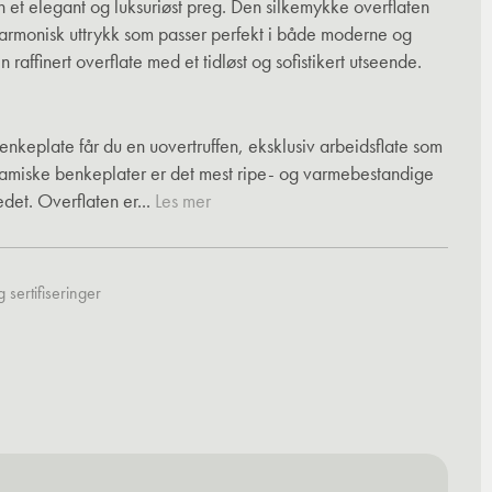
 et elegant og luksuriøst preg. Den silkemykke overflaten
harmonisk uttrykk som passer perfekt i både moderne og
n raffinert overflate med et tidløst og sofistikert utseende.
keplate får du en uovertruffen, eksklusiv arbeidsflate som
eramiske benkeplater er det mest ripe- og varmebestandige
det. Overflaten er...
Les mer
 sertifiseringer