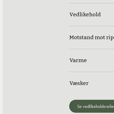
Vedlikehold
Motstand mot rip
Varme
Væsker
Se vedlikeholdsveile