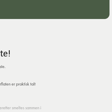
te!
ste.
aten er praktisk talt
eretter smeltes sammen i