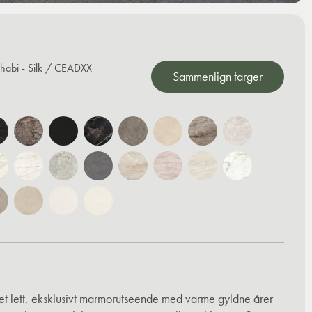
habi - Silk / CEADXX
Sammenlign farger
et lett, eksklusivt marmorutseende med varme gyldne årer