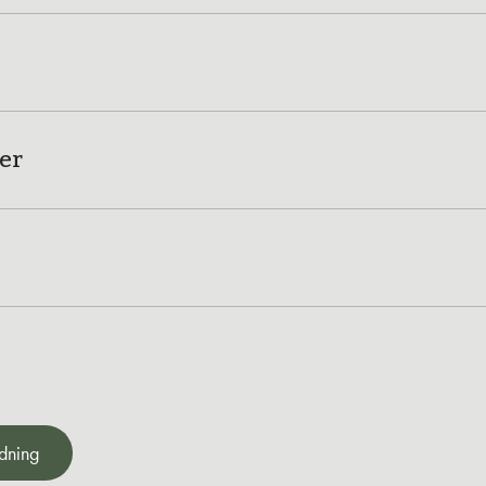
er
dning