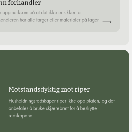
nn forhandler
 oppmerksom på at det ikke er sikkert at
handleren har alle farger eller materialer på lager
Motstandsdyktig mot riper
Husholdningsredskaper riper ikke opp platen, og det
anbefales å bruke skjærebrett for å beskytte
redskapene.