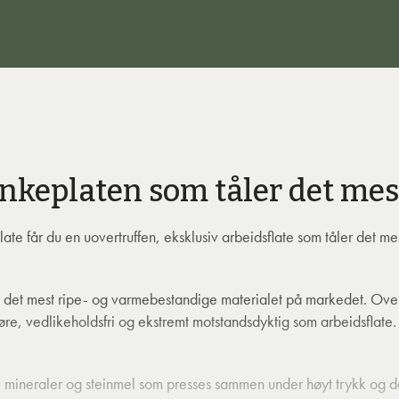
nkeplaten som tåler det mes
e får du en uovertruffen, eksklusiv arbeidsflate som tåler det me
det mest ripe- og varmebestandige materialet på markedet. Overfl
jøre, vedlikeholdsfri og ekstremt motstandsdyktig som arbeidsflate.
e mineraler og steinmel som presses sammen under høyt trykk og d