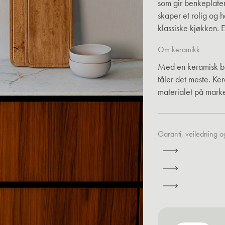
som gir benkeplaten
skaper et rolig og 
klassiske kjøkken. E
Om keramikk
Med en keramisk ben
tåler det meste. K
materialet på marke
Garanti, veiledning og