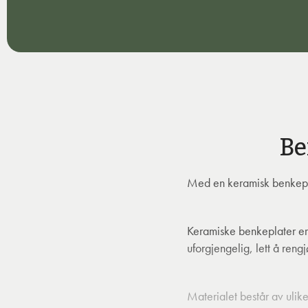
Be
Med en keramisk benkeplat
Keramiske benkeplater er 
uforgjengelig, lett å reng
Materialet består av ulik