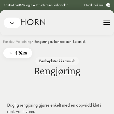
Kontakt oss
B2B login – Prislister
Finn forhandler
Norsk bokmål
Forside
Veiledning
Rengjøring av benkeplater i keramikk
Del:
Benkeplater i keramikk
Rengjøring
Daglig rengjøring gjøres enkelt med en oppvridd klut i
rent, vamt vann.