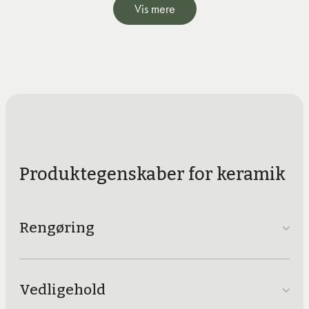
Materialet består af forskellige mineraler og stenmel,
Vis mere
som sammenpresses under højt tryk og efterfølgende
sammensmeltes i en ekstrem varm ovn. Et print tilføjes på
overfladen som et naturtro mønster, men vær opmærksom
på at kanterne ikke har gennemgående årer og mønstre,
da printet ligger på toppen.
Produktegenskaber for keramik
Rengøring
Vedligehold