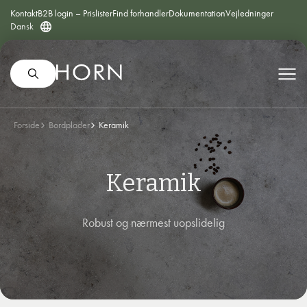
Kontakt
B2B login – Prislister
Find forhandler
Dokumentation
Vejledninger
Dansk
Forside
Bordplader
Keramik
Keramik
Robust og nærmest uopslidelig