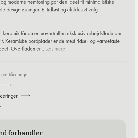
 og moderne fremtoning gør den ideel til minimalistiske
 designløsninger. Et tidløst og eksklusivt valg.
keramik får du en uovertruffen eksklusiv arbejdsflade der
alt. Keramiske bordplader er de mest ridse- og varmefaste
det. Overfladen er...
Læs mere
 certificeringer
iceringer
nd forhandler