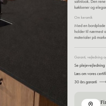
satinlook. Den rene
køkkener og elegante
Om keramik
Med en bordplade i 
holder til nærmest 
materialer på marke
Garanti, vejledning og
Se plejevejledning
Læs om vores certif
30 års garanti
Fi