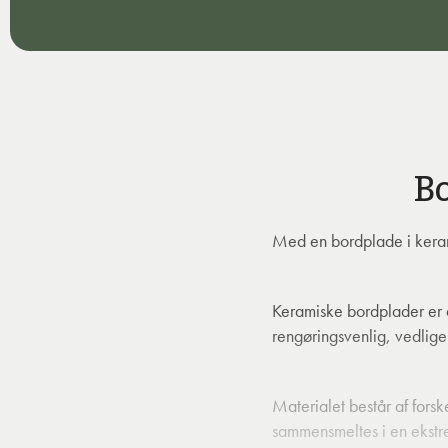
Bo
Med en bordplade i kerami
Keramiske bordplader er 
rengøringsvenlig, vedlige
Materialet består af fors
sammensmeltes i en ekstre