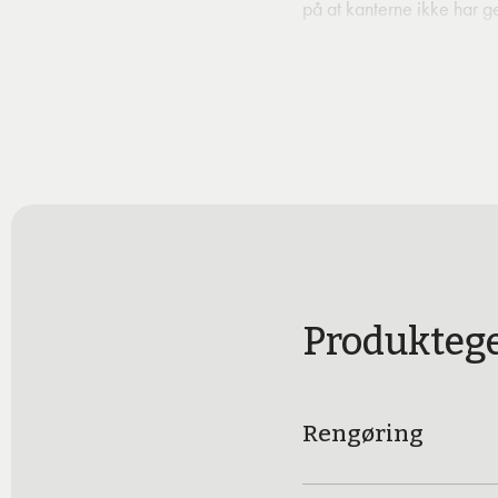
på at kanterne ikke har g
Produktege
Rengøring