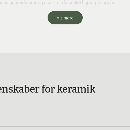
ennemgående årer og mønstre, da printet ligger på toppen.
Vis mere
nskaber for keramik