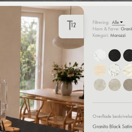
Filtrering:
Navn & Farve:
Grani
Kategori:
Marazzi
Overflade beskrivels
Granito Black Satin