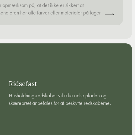
 opmærksom på, at det ikke er sikkert at
handleren har alle farver eller materialer på lager
Ridsefast
Husholdningsredskaber vil ikke ridse pladen og
skærebræt anbefales for at beskytte redskaberne.