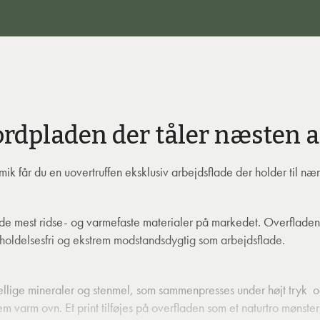
rdpladen der tåler næsten a
k får du en uovertruffen eksklusiv arbejdsflade der holder til nær
de mest ridse- og varmefaste materialer på markedet. Overfladen
holdelsesfri og ekstrem modstandsdygtig som arbejdsflade.
kellige mineraler og stenmel, som sammenpresses under højt tryk o
m varm ovn. Et print tilføjes på overfladen som et naturtro møn