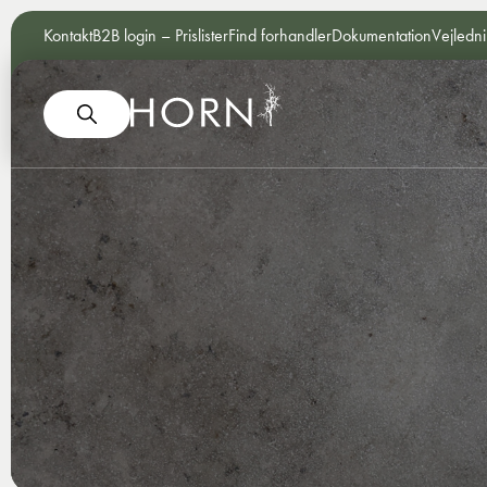
Kontakt
B2B login – Prislister
Find forhandler
Dokumentation
Vejledn