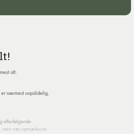
lt!
mest alt.
 er nærmest uopslidelig,
g efterfølgende
ster, men vær opmærksom