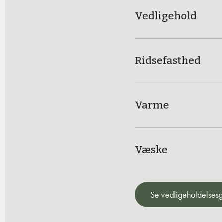
Vedligehold
Ridsefasthed
Varme
Væske
Se vedligeholdelses