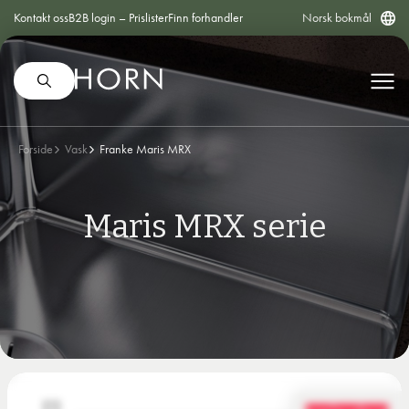
Kontakt oss
B2B login – Prislister
Finn forhandler
Norsk bokmål
Forside
Vask
Franke Maris MRX
Maris MRX serie