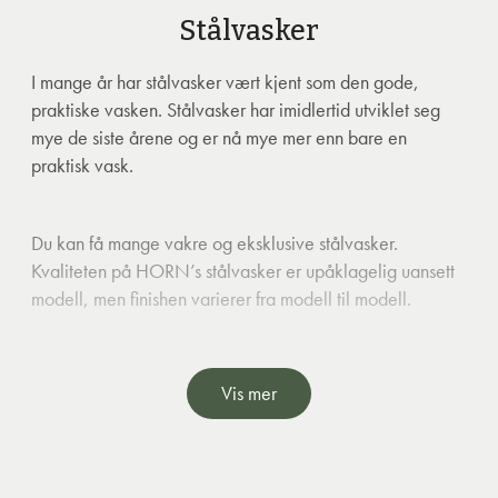
Stålvasker
I mange år har stålvasker vært kjent som den gode,
praktiske vasken. Stålvasker har imidlertid utviklet seg
mye de siste årene og er nå mye mer enn bare en
praktisk vask.
Du kan få mange vakre og eksklusive stålvasker.
Kvaliteten på HORN’s stålvasker er upåklagelig uansett
modell, men finishen varierer fra modell til modell.
MERK: Stålvasker vil ha mindre riper i overflaten når de
Vis mer
brukes. Disse er kun av visuell betydning.