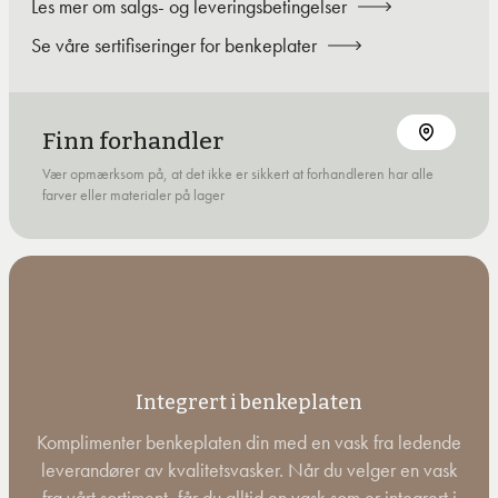
Les mer om salgs- og leveringsbetingelser
Se våre sertifiseringer for benkeplater
Finn forhandler
Vær opmærksom på, at det ikke er sikkert at forhandleren har alle
farver eller materialer på lager
Integrert i benkeplaten
Komplimenter benkeplaten din med en vask fra ledende
leverandører av kvalitetsvasker. Når du velger en vask
fra vårt sortiment, får du alltid en vask som er integrert i