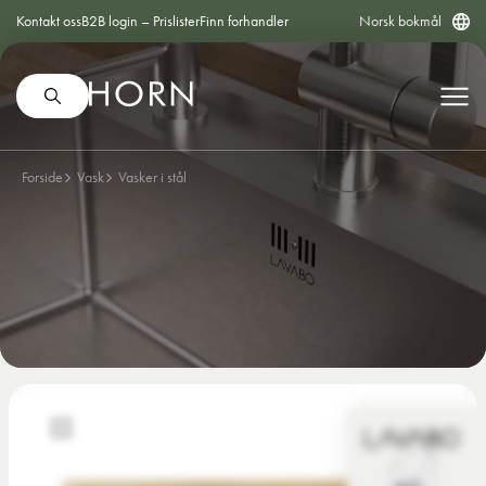
Kontakt oss
B2B login – Prislister
Finn forhandler
Norsk bokmål
Forside
Vask
Vasker i stål