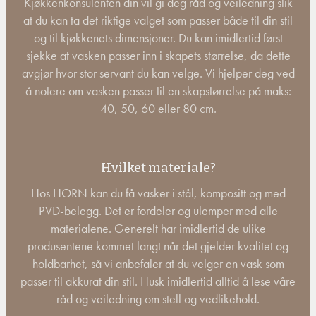
Kjøkkenkonsulenten din vil gi deg råd og veiledning slik
at du kan ta det riktige valget som passer både til din stil
og til kjøkkenets dimensjoner. Du kan imidlertid først
sjekke at vasken passer inn i skapets størrelse, da dette
avgjør hvor stor servant du kan velge. Vi hjelper deg ved
å notere om vasken passer til en skapstørrelse på maks:
40, 50, 60 eller 80 cm.
Hvilket materiale?
Hos HORN kan du få vasker i stål, kompositt og med
PVD-belegg. Det er fordeler og ulemper med alle
materialene. Generelt har imidlertid de ulike
produsentene kommet langt når det gjelder kvalitet og
holdbarhet, så vi anbefaler at du velger en vask som
passer til akkurat din stil. Husk imidlertid alltid å lese våre
råd og veiledning om stell og vedlikehold.