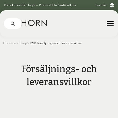
Kontakta oss
B2B login – Prislistor
Hitta återförsäljare
Svenska
Framsida
Shop
B2B Försäljnings- och leveransvillkor
Försäljnings- och
leveransvillkor