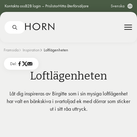
Kontakta oss
B2B login – Prislistor
Hitta återförsäljare
Svenska
Framsida
Inspiration
Loftlägenheten
Del:
Loftlägenheten
Låt dig inspireras av Birgitte som i sin mysiga loftlägenhet
har valt en bänkskiva i svartoljad ek med dörrar som sticker
ut i sitt råa uttryck.