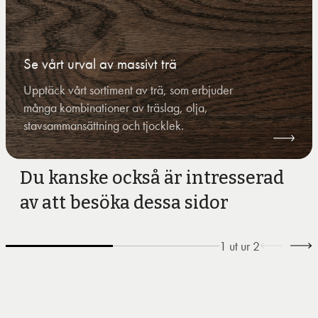
Se vårt urval av massivt trä
Upptäck vårt sortiment av trä, som erbjuder
många kombinationer av träslag, olja,
stavsammansättning och tjocklek.
Du kanske också är intresserad
av att besöka dessa sidor
1
ut ur
2