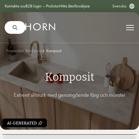
Kontakta oss
B2B login – Prislistor
Hitta återförsäljare
Svenska
Framsida
Bänkskiva
Komposit
Komposit
Extremt slitstark med genomgående färg och mönster