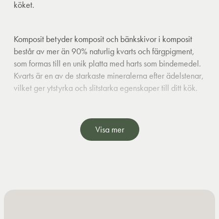
köket.
Komposit betyder komposit och bänkskivor i komposit
består av mer än 90% naturlig kvarts och färgpigment,
som formas till en unik platta med harts som bindemedel.
Kvarts är en av de starkaste mineralerna efter ädelstenar,
vilket ger ytstyrka och slitstarka egenskaper till ditt kök.
Det är en kall bänkskiva som är lämplig för bakning
Visa mer
eftersom degen är lättare att släppa.