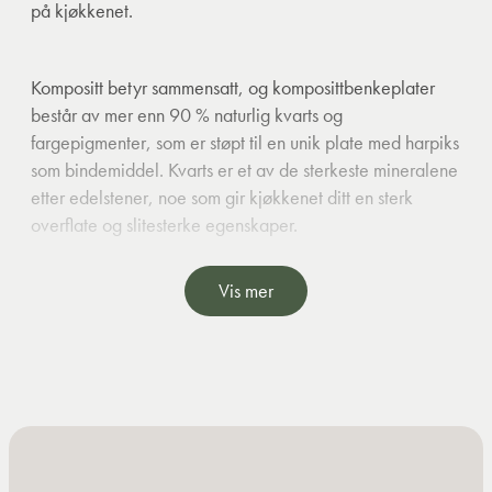
på kjøkkenet.
Kompositt betyr sammensatt, og komposittbenkeplater
består av mer enn 90 % naturlig kvarts og
fargepigmenter, som er støpt til en unik plate med harpiks
som bindemiddel. Kvarts er et av de sterkeste mineralene
etter edelstener, noe som gir kjøkkenet ditt en sterk
overflate og slitesterke egenskaper.
Vis mer
Det er en kald benkeplate som er praktisk når du skal
bake, ettersom deigen er lettere å slippe.