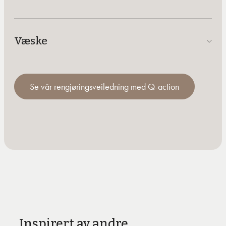
Væske
Se vår rengjøringsveiledning med Q-action
Inspirert av andre