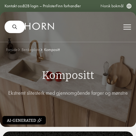
Kontakt oss
B2B login – Prislister
Finn forhandler
Norsk bokmål
Forside
Benkeplate
Kompositt
Kompositt
Ekstremt slitesterk med gjennomgående farger og mønstre