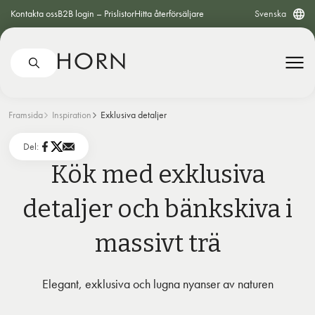
Kontakta oss
B2B login – Prislistor
Hitta återförsäljare
Svenska
Framsida
Inspiration
Exklusiva detaljer
Del:
Kök med exklusiva
detaljer och bänkskiva i
massivt trä
Elegant, exklusiva och lugna nyanser av naturen