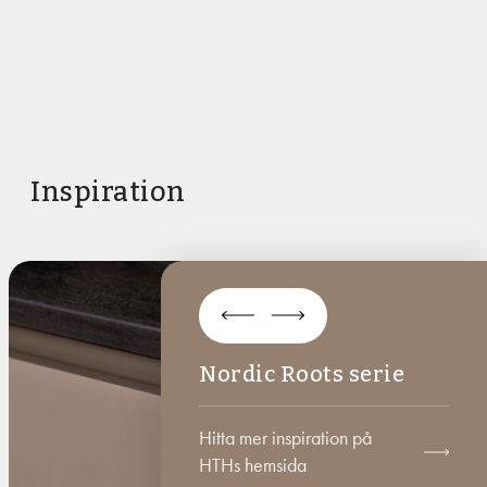
Inspiration
Nordic Roots serie
Nordic Roots serie
Nordic Roots serie
Hitta mer inspiration på
Hitta mer inspiration på
Hitta mer inspiration på
HTHs hemsida
HTHs hemsida
HTHs hemsida