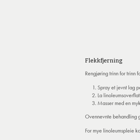
Flekkfjerning
Rengjøring trinn for trinn 
Spray et jevnt lag p
La linoleumsoverflat
Masser med en myk klu
Ovennevnte behandling gje
For mye linoleumspleie ka