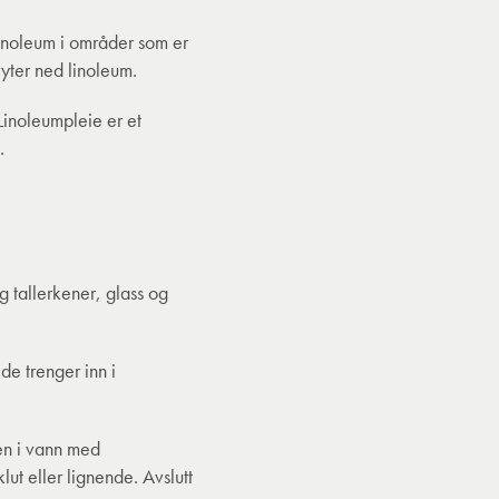
linoleum i områder som er
ryter ned linoleum.
Linoleumpleie er et
g.
g tallerkener, glass og
 de trenger inn i
en i vann med
lut eller lignende. Avslutt