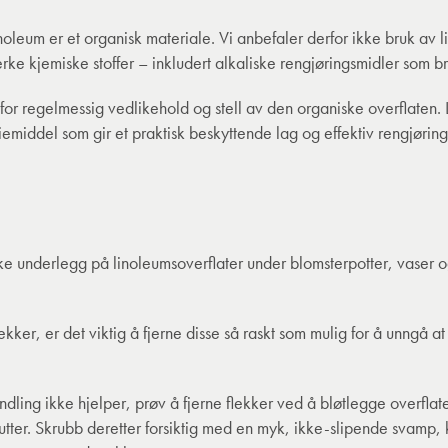
leum er et organisk materiale. Vi anbefaler derfor ikke bruk av 
sterke kjemiske stoffer – inkludert alkaliske rengjøringsmidler som b
for regelmessig vedlikehold og stell av den organiske overflaten. 
emiddel som gir et praktisk beskyttende lag og effektiv rengjørin
uke underlegg på linoleumsoverflater under blomsterpotter, vaser o
ekker, er det viktig å fjerne disse så raskt som mulig for å unngå at
ing ikke hjelper, prøv å fjerne flekker ved å bløtlegge overflat
utter. Skrubb deretter forsiktig med en myk, ikke-slipende svamp, k