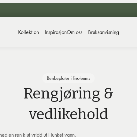
Kollektion
Inspirasjon
Om oss
Bruksanvisning
Benkeplater i linoleums
Rengjøring &
vedlikehold
ed en ren klut vridd ut i
lunket vann.