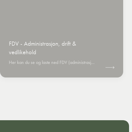
FDV - Administrasjon, drift &
vedlikehold
Her kan du se og laste ned FDV (administrasjon, drift og vedlikehold) materiell for alle HORN produktgrupper.