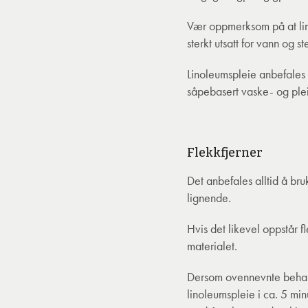
Vær oppmerksom på at lino
sterkt utsatt for vann og 
Linoleumspleie anbefales 
såpebasert vaske- og plei
Flekkfjerner
Det anbefales alltid å br
lignende.
Hvis det likevel oppstår fl
materialet.
Dersom ovennevnte behandl
linoleumspleie i ca. 5 min