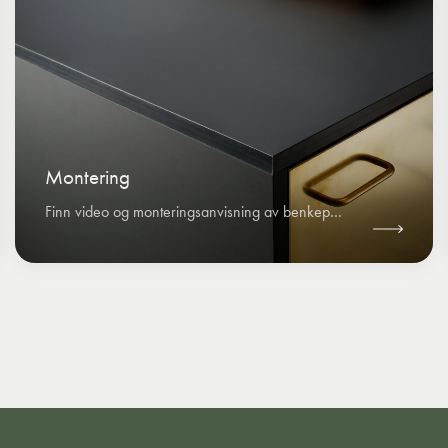
Montering
Finn video og monteringsanvisning av benkeplater i laminat og linoleum