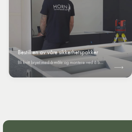
Bestill en av våre sikkerhetspakker
Bli kvitt bryet med å måle og montere ved å bestille en av HORNs sikkerhetspakker.