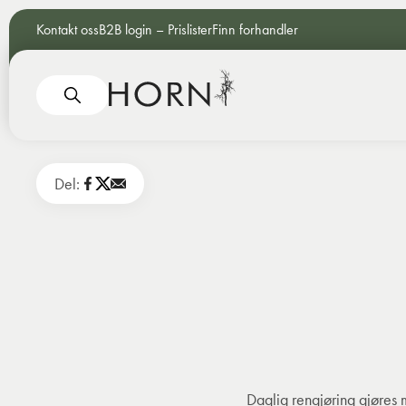
Kontakt oss
B2B login – Prislister
Finn forhandler
Del:
Daglig rengjøring gjøres m