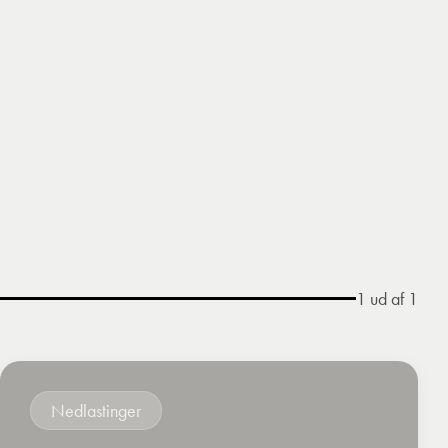
1
ud af
1
Nedlastinger