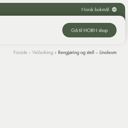
Norsk bokmål
Gå til HORN shop
Forside
Veiledning
Rengjøring og stell – Linoleum