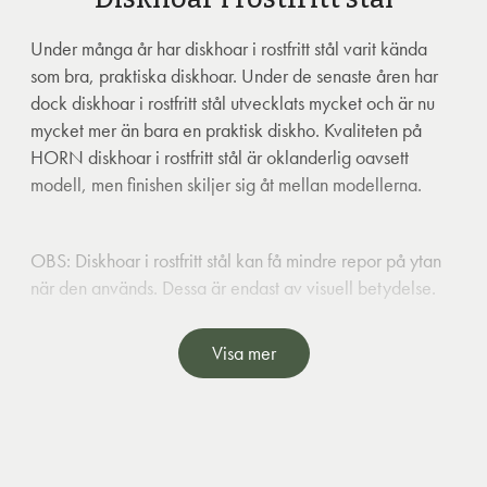
Under många år har diskhoar i rostfritt stål varit kända
som bra, praktiska diskhoar. Under de senaste åren har
dock diskhoar i rostfritt stål utvecklats mycket och är nu
mycket mer än bara en praktisk diskho. Kvaliteten på
HORN diskhoar i rostfritt stål är oklanderlig oavsett
modell, men finishen skiljer sig åt mellan modellerna.
OBS: Diskhoar i rostfritt stål kan få mindre repor på ytan
när den används. Dessa är endast av visuell betydelse.
Visa mer