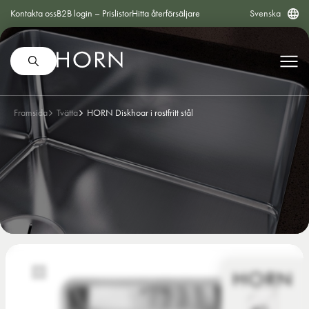
Kontakta oss
B2B login – Prislistor
Hitta återförsäljare
Svenska
Framsida
Tvätta
HORN Diskhoar i rostfritt stål