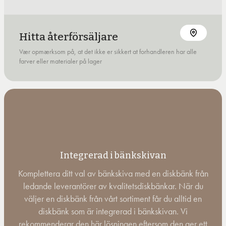
Hitta återförsäljare
Vær opmærksom på, at det ikke er sikkert at forhandleren har alle
farver eller materialer på lager
Integrerad i bänkskivan
Komplettera ditt val av bänkskiva med en diskbänk från
ledande leverantörer av kvalitetsdiskbänkar. När du
väljer en diskbänk från vårt sortiment får du alltid en
diskbänk som är integrerad i bänkskivan. Vi
rekommenderar den här lösningen eftersom den ger ett