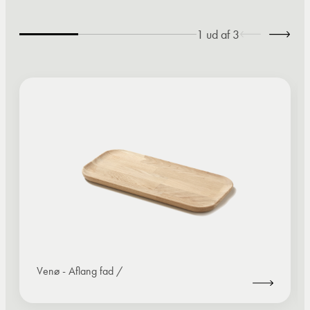
1
ud af
3
Venø - Aflang fad /