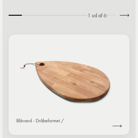
1
ud af
6
Blåvand - Dråbeformet /